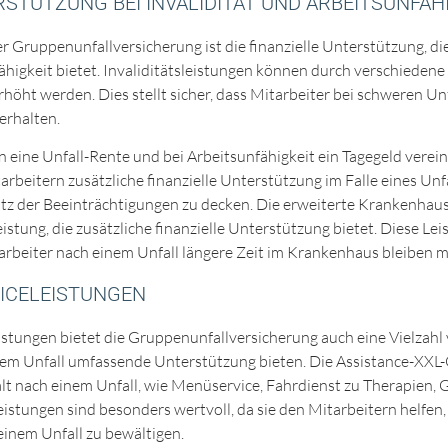
RSTÜTZUNG BEI INVALIDITÄT UND ARBEITSUNFÄH
er Gruppenunfallversicherung ist die finanzielle Unterstützung, die
fähigkeit bietet. Invaliditätsleistungen können durch verschieden
höht werden. Dies stellt sicher, dass Mitarbeiter bei schweren U
erhalten.
n eine Unfall-Rente und bei Arbeitsunfähigkeit ein Tagegeld verei
rbeitern zusätzliche finanzielle Unterstützung im Falle eines Unfa
z der Beeinträchtigungen zu decken. Die erweiterte Krankenhaus-
eistung, die zusätzliche finanzielle Unterstützung bietet. Diese L
tarbeiter nach einem Unfall längere Zeit im Krankenhaus bleiben m
VICELEISTUNGEN
istungen bietet die Gruppenunfallversicherung auch eine Vielzahl 
nem Unfall umfassende Unterstützung bieten. Die Assistance-XXL-
lt nach einem Unfall, wie Menüservice, Fahrdienst zu Therapien,
stungen sind besonders wertvoll, da sie den Mitarbeitern helfen, i
inem Unfall zu bewältigen.