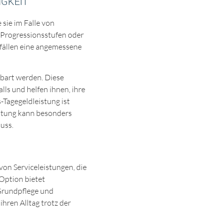
IGKEIT
 sie im Falle von
e Progressionsstufen oder
nfällen eine angemessene
nbart werden. Diese
lls und helfen ihnen, ihre
Tagegeldleistung ist
eistung kann besonders
uss.
von Serviceleistungen, die
Option bietet
 Grundpflege und
hren Alltag trotz der