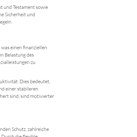
ht und Testament sowie
he Sicherheit und
egeln.
 was einen finanziellen
hen Belastung des
zialleistungen zu
ktivität. Dies bedeutet,
nd einer stabileren
ert sind, sind motivierter
enden Schutz, zahlreiche
 Durch die flexible