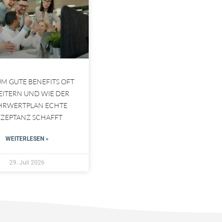
M GUTE BENEFITS OFT
EITERN UND WIE DER
HRWERTPLAN ECHTE
KZEPTANZ SCHAFFT
WEITERLESEN »
29. Juli 2026