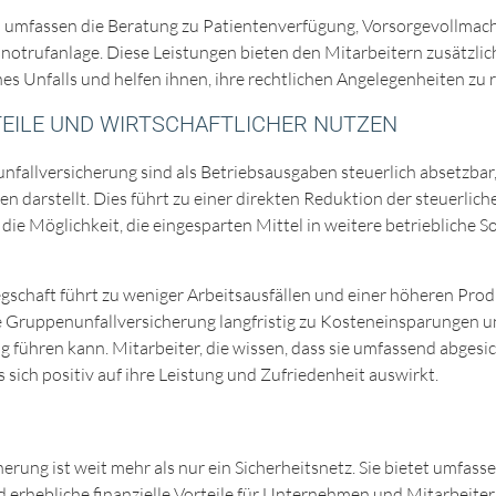
n umfassen die Beratung zu Patientenverfügung, Vorsorgevollmac
snotrufanlage. Diese Leistungen bieten den Mitarbeitern zusätzlic
es Unfalls und helfen ihnen, ihre rechtlichen Angelegenheiten zu r
TEILE UND WIRTSCHAFTLICHER NUTZEN
nfallversicherung sind als Betriebsausgaben steuerlich absetzbar,
n darstellt. Dies führt zu einer direkten Reduktion der steuerlic
e Möglichkeit, die eingesparten Mittel in weitere betriebliche So
gschaft führt zu weniger Arbeitsausfällen und einer höheren Produ
ine Gruppenunfallversicherung langfristig zu Kosteneinsparungen u
ühren kann. Mitarbeiter, die wissen, dass sie umfassend abgesich
 sich positiv auf ihre Leistung und Zufriedenheit auswirkt.
rung ist weit mehr als nur ein Sicherheitsnetz. Sie bietet umfass
 erhebliche finanzielle Vorteile für Unternehmen und Mitarbeiter.