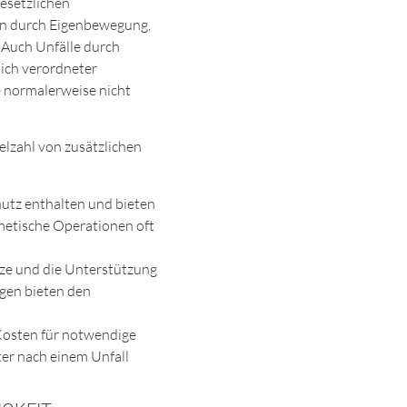
gesetzlichen
den durch Eigenbewegung,
 Auch Unfälle durch
lich verordneter
e normalerweise nicht
elzahl von zusätzlichen
hutz enthalten und bieten
smetische Operationen oft
tze und die Unterstützung
gen bieten den
Kosten für notwendige
ter nach einem Unfall