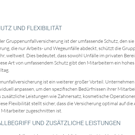
TZ UND FLEXIBILITÄT
er Gruppenunfallversicherung ist der umfassende Schutz, den sie b
erung, die nur Arbeits- und Wegeunfälle abdeckt, schützt die Grup
hr, weltweit. Dies bedeutet, dass sowohl Unfälle im privaten Bere
Diese Art von umfassendem Schutz gibt den Mitarbeitern ein hohes
ltag.
penunfallversicherung ist ein weiterer großer Vorteil. Unternehme
iduell anpassen, um den spezifischen Bedürfnissen ihrer Mitarbei
ss zusätzliche Leistungen wie Zahnersatz, kosmetische Operation
se Flexibilität stellt sicher, dass die Versicherung optimal auf di
itarbeiter zugeschnitten ist.
LLBEGRIFF UND ZUSÄTZLICHE LEISTUNGEN