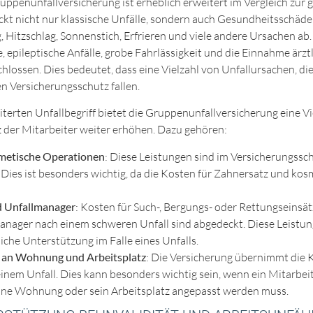
ruppenunfallversicherung ist erheblich erweitert im Vergleich zur 
eckt nicht nur klassische Unfälle, sondern auch Gesundheitsschä
 Hitzschlag, Sonnenstich, Erfrieren und viele andere Ursachen ab.
e, epileptische Anfälle, grobe Fahrlässigkeit und die Einnahme ärzt
lossen. Dies bedeutet, dass eine Vielzahl von Unfallursachen, di
n Versicherungsschutz fallen.
terten Unfallbegriff bietet die Gruppenunfallversicherung eine Vi
z der Mitarbeiter weiter erhöhen. Dazu gehören:
metische Operationen
: Diese Leistungen sind im Versicherungssc
 Dies ist besonders wichtig, da die Kosten für Zahnersatz und ko
 Unfallmanager
: Kosten für Such-, Bergungs- oder Rettungseinsä
anager nach einem schweren Unfall sind abgedeckt. Diese Leistun
iche Unterstützung im Falle eines Unfalls.
n Wohnung und Arbeitsplatz
: Die Versicherung übernimmt die 
nem Unfall. Dies kann besonders wichtig sein, wenn ein Mitarbei
eine Wohnung oder sein Arbeitsplatz angepasst werden muss.