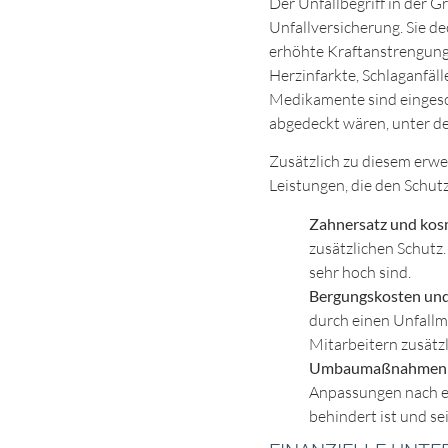
Der Unfallbegriff in der G
Unfallversicherung. Sie d
erhöhte Kraftanstrengung,
Herzinfarkte, Schlaganfäll
Medikamente sind eingesch
abgedeckt wären, unter de
Zusätzlich zu diesem erwei
Leistungen, die den Schut
Zahnersatz und kos
zusätzlichen Schutz.
sehr hoch sind.
Bergungskosten und
durch einen Unfallm
Mitarbeitern zusätzl
Umbaumaßnahmen a
Anpassungen nach ei
behindert ist und s